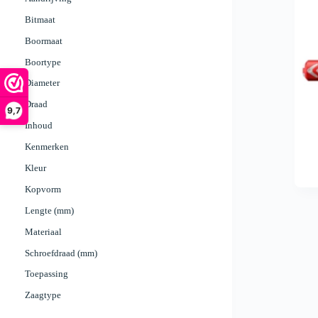
Bitmaat
Boormaat
Boortype
Diameter
Draad
9,7
Inhoud
Kenmerken
Kleur
Kopvorm
Lengte (mm)
Materiaal
Schroefdraad (mm)
Toepassing
Zaagtype