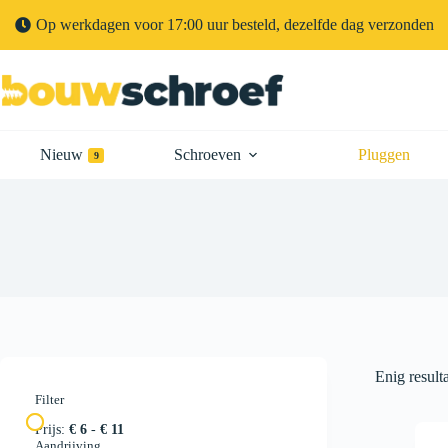
Op werkdagen voor 17:00 uur besteld, dezelfde dag verzonden
Nieuw
Schroeven
Pluggen
9
Enig result
Filter
Prijs:
€ 6
-
€ 11
Aandrijving