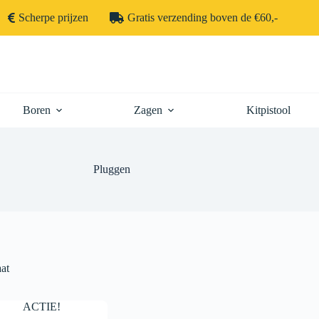
Scherpe prijzen
Gratis verzending boven de €60,-
Boren
Zagen
Kitpistool
Pluggen
aat
ACTIE!