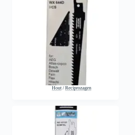
Hout
/
Reciprozagen