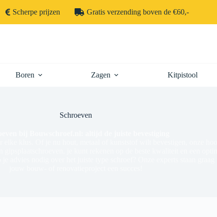
Scherpe prijzen
Gratis verzending boven de €60,-
Boren
Zagen
Kitpistool
Schroeven
even bij Bouwschroef.nl: altijd de juiste bevestiging
 elke klus. Of je nu hout, metaal of kunststof wilt bevestigen, onze h
ipsplaatschroeven, je kunt rekenen op de beste kwaliteit en een optimaa
Heb je advies nodig over het juiste type schroef? Onze experts staan gra
jouw bouw- of renovatieproject een succes!