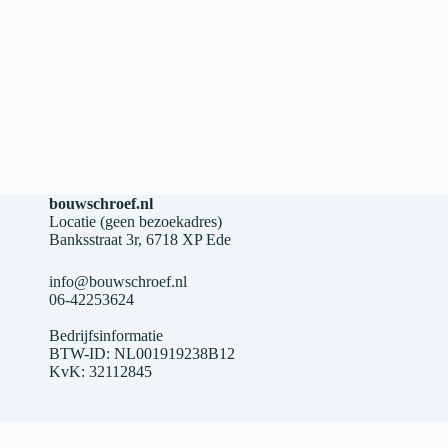
bouwschroef.nl
Locatie (geen bezoekadres)
Banksstraat 3r, 6718 XP Ede
info@bouwschroef.nl
06-42253624
Bedrijfsinformatie
BTW-ID: NL001919238B12
KvK: 32112845
 op 71 reviews.