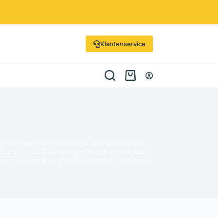
Klantenservice
oogwaardige schroeven zorgen voor een sterke en
l resultaat. Daarnaast profiteer je bij ons van
ag voor je klaar. Kies voor Bouwschroef.nl en maak