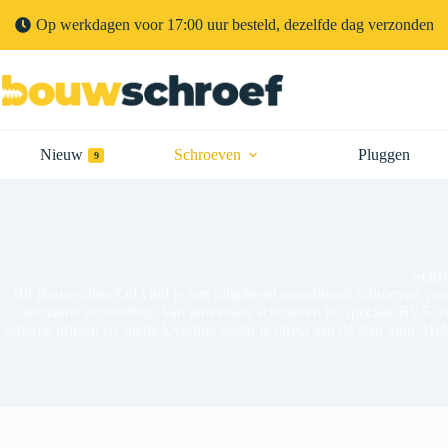
Op werkdagen voor 17:00 uur besteld, dezelfde dag verzonden
Nieuw
Schroeven
Pluggen
9
Schro
Bij Bouwschroef.nl vind je een uitgebreid assortiment schroeven voor
duurzame verbinding. Van universele schroeven tot speciale RVS- en g
scherpe prijzen en snelle levering, zodat je direct aan de slag kunt. 