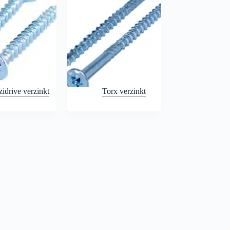
idrive verzinkt
Torx verzinkt