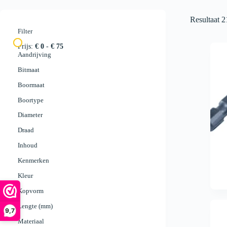
Resultaat 2
Filter
Prijs:
€ 0
-
€ 75
Aandrijving
Bitmaat
Boormaat
Boortype
Diameter
Draad
Inhoud
Kenmerken
Kleur
Kopvorm
Lengte (mm)
9,7
Materiaal