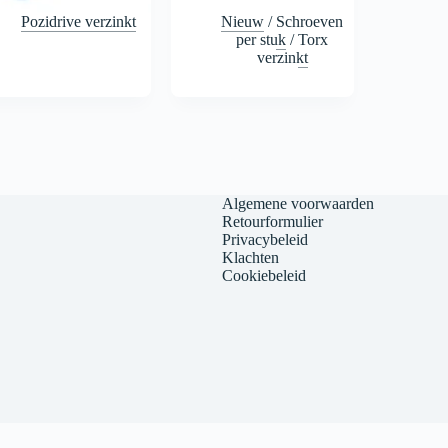
Pozidrive verzinkt
Nieuw
/
Schroeven
per stuk
/
Torx
verzinkt
Algemene voorwaarden
Retourformulier
Privacybeleid
Klachten
Cookiebeleid
 van bouwschroef.nl/ bij
WebwinkelKeur Reviews
is 9.7/10 gebaseerd